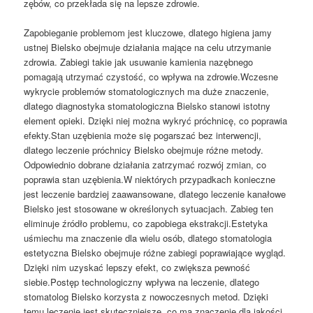
zębów, co przekłada się na lepsze zdrowie.
Zapobieganie problemom jest kluczowe, dlatego higiena jamy
ustnej Bielsko obejmuje działania mające na celu utrzymanie
zdrowia. Zabiegi takie jak usuwanie kamienia nazębnego
pomagają utrzymać czystość, co wpływa na zdrowie.Wczesne
wykrycie problemów stomatologicznych ma duże znaczenie,
dlatego diagnostyka stomatologiczna Bielsko stanowi istotny
element opieki. Dzięki niej można wykryć próchnicę, co poprawia
efekty.Stan uzębienia może się pogarszać bez interwencji,
dlatego leczenie próchnicy Bielsko obejmuje różne metody.
Odpowiednio dobrane działania zatrzymać rozwój zmian, co
poprawia stan uzębienia.W niektórych przypadkach konieczne
jest leczenie bardziej zaawansowane, dlatego leczenie kanałowe
Bielsko jest stosowane w określonych sytuacjach. Zabieg ten
eliminuje źródło problemu, co zapobiega ekstrakcji.Estetyka
uśmiechu ma znaczenie dla wielu osób, dlatego stomatologia
estetyczna Bielsko obejmuje różne zabiegi poprawiające wygląd.
Dzięki nim uzyskać lepszy efekt, co zwiększa pewność
siebie.Postęp technologiczny wpływa na leczenie, dlatego
stomatolog Bielsko korzysta z nowoczesnych metod. Dzięki
temu leczenie jest skuteczniejsze, co ma znaczenie dla jakości