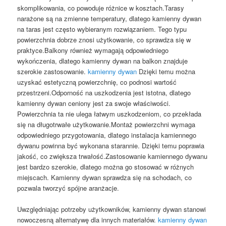
skomplikowania, co powoduje różnice w kosztach.Tarasy
narażone są na zmienne temperatury, dlatego kamienny dywan
na taras jest często wybieranym rozwiązaniem. Tego typu
powierzchnia dobrze znosi użytkowanie, co sprawdza się w
praktyce.Balkony również wymagają odpowiedniego
wykończenia, dlatego kamienny dywan na balkon znajduje
szerokie zastosowanie.
kamienny dywan
Dzięki temu można
uzyskać estetyczną powierzchnię, co podnosi wartość
przestrzeni.Odporność na uszkodzenia jest istotna, dlatego
kamienny dywan ceniony jest za swoje właściwości.
Powierzchnia ta nie ulega łatwym uszkodzeniom, co przekłada
się na długotrwałe użytkowanie.Montaż powierzchni wymaga
odpowiedniego przygotowania, dlatego instalacja kamiennego
dywanu powinna być wykonana starannie. Dzięki temu poprawia
jakość, co zwiększa trwałość.Zastosowanie kamiennego dywanu
jest bardzo szerokie, dlatego można go stosować w różnych
miejscach. Kamienny dywan sprawdza się na schodach, co
pozwala tworzyć spójne aranżacje.
Uwzględniając potrzeby użytkowników, kamienny dywan stanowi
nowoczesną alternatywę dla innych materiałów.
kamienny dywan