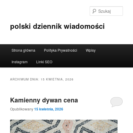
Przeskocz
Przeskocz
do
do
Szuka
tekstu
widgetów
polski dziennik wiadomości
Główne
Strona główna
Polityka Prywatności
Wpisy
menu
Instagram
Linki SEO
ARCHIWUM DNIA:
15 KWIETNIA, 2026
Kamienny dywan cena
Opublikowany
15 kwietnia, 2026